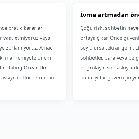
İvme artmadan önc
ce pratik kararlar
Çoğu risk, sohbetin heye
r vaat etmiyoruz veya
ortaya çıkar. Önce güven
ye zorlamıyoruz. Amaç,
şey olursa tekrar gelin. L
mak, mahremiyete önem
sohbetler, para veya bel
ir. Dating Ocean flört,
doğrulayın ve baskıyı erk
n tavsiyeler flört etmenin
daha iyi bir güven için yer