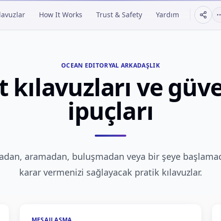
lavuzlar
How It Works
Trust & Safety
Yardım
OCEAN EDITORYAL ARKADAŞLIK
t kılavuzları ve güv
ipuçları
madan, aramadan, buluşmadan veya bir şeye başlama
karar vermenizi sağlayacak pratik kılavuzlar.
MESAJLAŞMA