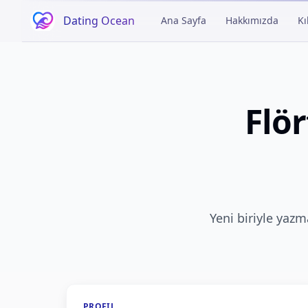
Dating Ocean
Ana Sayfa
Hakkımızda
Kı
Açıklama
Flör
Yeni biriyle yaz
PROFIL