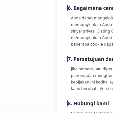
6. Bagaimana car
Anda dapat mengelola
memungkinkan Anda m
sinyal privasi. Datin
memungkinkan Anda me
beberapa cookie dapa
7. Persetujuan da
Jika persetujuan dip
penting dan menghorm
kebijakan ini ketika l
kami berubah. Versi t
8. Hubungi kami