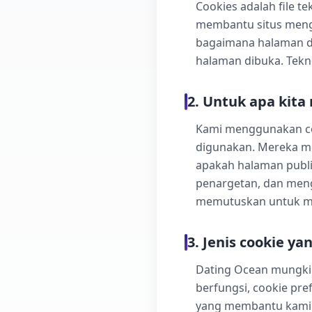
Cookies adalah file t
membantu situs meng
bagaimana halaman di
halaman dibuka. Tekno
2. Untuk apa kit
Kami menggunakan co
digunakan. Mereka m
apakah halaman publi
penargetan, dan men
memutuskan untuk m
3. Jenis cookie y
Dating Ocean mungki
berfungsi, cookie pre
yang membantu kami 