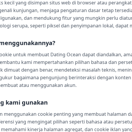
eks kecil yang disimpan situs web di browser atau perangka
enali kunjungan, menjaga pengaturan dasar tetap tersed
gunakan, dan mendukung fitur yang mungkin perlu diatur 
logi serupa, seperti piksel dan penyimpanan lokal, dapat m
a menggunakannya?
okie untuk membuat Dating Ocean dapat diandalkan, ama
embantu kami mempertahankan pilihan bahasa dan pers
k dimuat dengan benar, mendeteksi masalah teknis, meni
gukur bagaimana pengunjung berinteraksi dengan konten
embuat atau menggunakan akun.
ang kami gunakan
n menggunakan cookie penting yang membuat halaman da
ferensi yang mengingat pilihan seperti bahasa atau persetuj
memahami kinerja halaman agregat, dan cookie iklan y